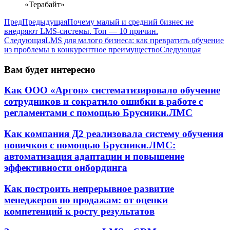
«Терабайт»
Пред
Предыдущая
Почему малый и средний бизнес не
внедряют LMS-системы. Топ — 10 причин.
Следующая
LMS для малого бизнеса: как превратить обучение
из проблемы в конкурентное преимущество
Следующая
Вам будет интересно
Как ООО «Аргон» систематизировало обучение
сотрудников и сократило ошибки в работе с
регламентами с помощью Брусники.ЛМС
Как компания Д2 реализовала систему обучения
новичков с помощью Брусники.ЛМС:
автоматизация адаптации и повышение
эффективности онбординга
Как построить непрерывное развитие
менеджеров по продажам: от оценки
компетенций к росту результатов