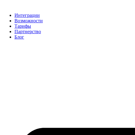
Skip
to
Интеграции
content
Возможности
Тарифы
Партнерство
Блог