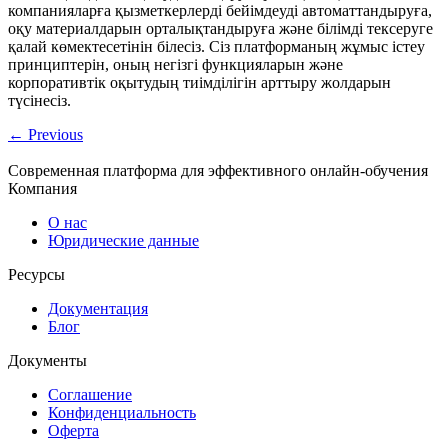
компанияларға қызметкерлерді бейімдеуді автоматтандыруға,
оқу материалдарын орталықтандыруға және білімді тексеруге
қалай көмектесетінін білесіз. Сіз платформаның жұмыс істеу
принциптерін, оның негізгі функцияларын және
корпоративтік оқытудың тиімділігін арттыру жолдарын
түсінесіз.
←
Previous
Современная платформа для эффективного онлайн-обучения
Компания
О нас
Юридические данные
Ресурсы
Документация
Блог
Документы
Соглашение
Конфиденциальность
Оферта