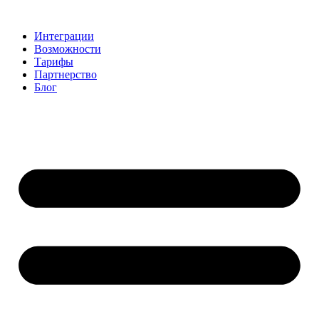
Skip
to
Интеграции
content
Возможности
Тарифы
Партнерство
Блог