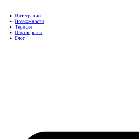
Skip
to
Интеграции
content
Возможности
Тарифы
Партнерство
Блог